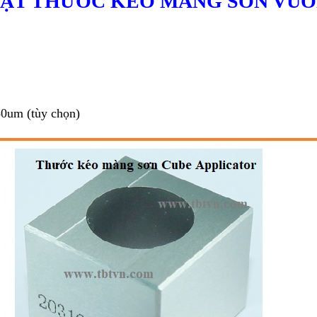
HUẬT THƯỚC KÉO MÀNG SƠN VUÔ
50um (tùy chọn)