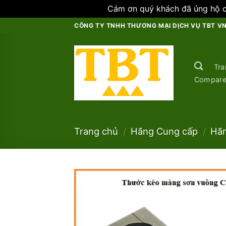
Cám ơn quý khách đã ủng hộ ch
Skip
CÔNG TY TNHH THƯƠNG MẠI DỊCH VỤ TBT V
to
content
Tra
Compar
Trang chủ
/
Hãng Cung cấp
/
Hãn