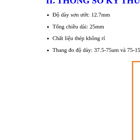
II. THÔNG SỐ KỸ T
Độ dày sơn ướt: 12.7mm
Tổng chiều dài: 25mm
Chất liệu thép không rỉ
Thang đo độ dày: 37.5-75um và 75-1