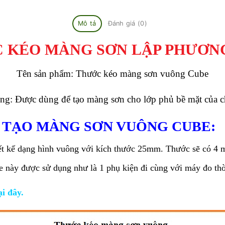
Mô tả
Đánh giá (0)
 KÉO MÀNG SƠN LẬP PHƯƠN
Tên sản phẩm: Thước kéo màng sơn vuông Cube
g: Được dùng để tạo màng sơn cho lớp phủ bề mặt của c
C TẠO MÀNG SƠN VUÔNG CUBE:
t kế dạng hình vuông với kích thước 25mm. Thước sẽ có 4 m
này được sử dụng như là 1 phụ kiện đi cùng với máy đo thờ
i đây.