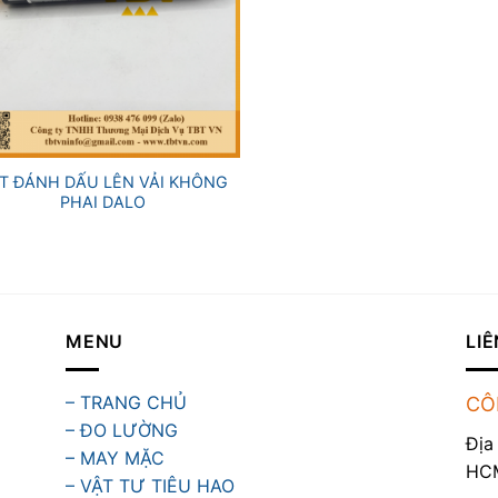
T ĐÁNH DẤU LÊN VẢI KHÔNG
PHAI DALO
MENU
LIÊ
– TRANG CHỦ
CÔ
– ĐO LƯỜNG
Địa
– MAY MẶC
HC
– VẬT TƯ TIÊU HAO