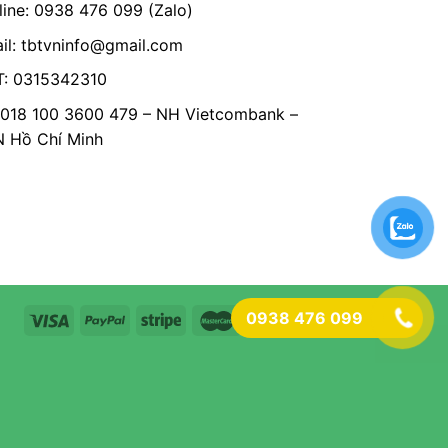
line: 0938 476 099 (Zalo)
il:
tbtvninfo@gmail.com
: 0315342310
 018 100 3600 479 – NH Vietcombank –
Hồ Chí Minh
0938 476 099