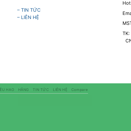
Hot
– TIN TỨC
Ema
– LIÊN HỆ
MST
TK:
CN 
IÊU HAO
HÃNG
TIN TỨC
LIÊN HỆ
Compare