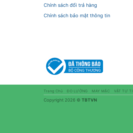
Chính sách đổi trả hàng
Chính sách bảo mật thông tin
Trang Chủ
ĐO LƯỜNG
MAY MẶC
VẬT TƯ T
Copyright 2026 ©
TBTVN