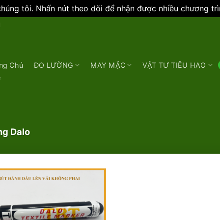
úng tôi. Nhấn nút theo dõi để nhận được nhiều chương tr
N
ng Chủ
ĐO LƯỜNG
MAY MẶC
VẬT TƯ TIÊU HAO
e
g Dalo