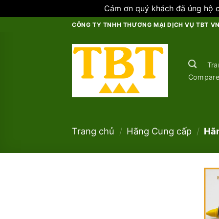
Cám ơn quý khách đã ủng hộ ch
Skip
CÔNG TY TNHH THƯƠNG MẠI DỊCH VỤ TBT V
to
content
Tra
Compar
Trang chủ
/
Hãng Cung cấp
/
Hãn