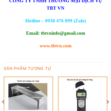
CÔNG TY TNHH THƯƠNG MẠI DỊCH VỤ
TBT VN
Hotline – 0938 476 099 (Zalo)
Email:
tbtvninfo@gmail.com
www.tbtvn.com
SẢN PHẨM TƯƠNG TỰ