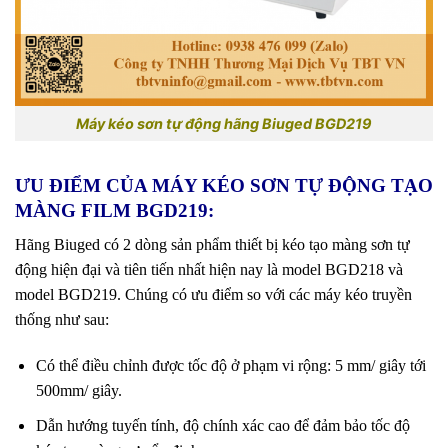
Máy kéo sơn tự động hãng Biuged BGD219
ƯU ĐIỂM CỦA MÁY KÉO SƠN TỰ ĐỘNG TẠO
MÀNG FILM BGD219:
Hãng Biuged có 2 dòng sản phẩm thiết bị kéo tạo màng sơn tự
động hiện đại và tiên tiến nhất hiện nay là model BGD218 và
model BGD219. Chúng có ưu điểm so với các máy kéo truyền
thống như sau:
Có thể điều chỉnh được tốc độ ở phạm vi rộng: 5 mm/ giây tới
500mm/ giây.
Dẫn hướng tuyến tính, độ chính xác cao để đảm bảo tốc độ