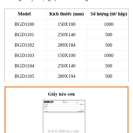
Model
Kích thước (mm)
Số lượng (tờ/ hộp)
BGD1100
150X100
1000
BGD1101
250X140
500
BGD1102
289X184
500
BGD1103
150X100
1000
BGD1104
250X140
500
BGD1105
289X194
500