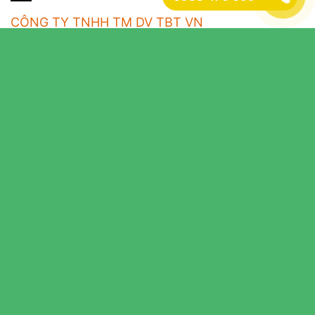
CÔNG TY TNHH TM DV TBT VN
Địa chỉ: 85 Hoàng Sa, Phường Tân Định, Tp. HCM
Hotline: 0938 476 099 (Zalo)
Email:
tbtvninfo@gmail.com
MST: 0315342310
TK: 018 100 3600 479 – NH Vietcombank – CN Hồ Chí
Minh
Trang Chủ
ĐO LƯỜNG
MAY MẶC
VẬT TƯ TIÊU HAO
HÃNG