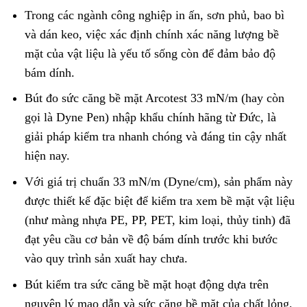
Trong các ngành công nghiệp in ấn, sơn phủ, bao bì
và dán keo, việc xác định chính xác năng lượng bề
mặt của vật liệu là yếu tố sống còn để đảm bảo độ
bám dính.
Bút đo sức căng bề mặt Arcotest 33 mN/m (hay còn
gọi là Dyne Pen) nhập khẩu chính hãng từ Đức, là
giải pháp kiểm tra nhanh chóng và đáng tin cậy nhất
hiện nay.
Với giá trị chuẩn 33 mN/m (Dyne/cm), sản phẩm này
được thiết kế đặc biệt để kiểm tra xem bề mặt vật liệu
(như màng nhựa PE, PP, PET, kim loại, thủy tinh) đã
đạt yêu cầu cơ bản về độ bám dính trước khi bước
vào quy trình sản xuất hay chưa.
Bút kiểm tra sức căng bề mặt hoạt động dựa trên
nguyên lý mao dẫn và sức căng bề mặt của chất lỏng,