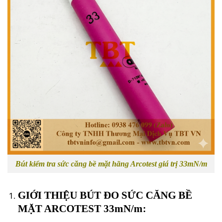
Bút kiểm tra sức căng bề mặt hãng Arcotest giá trị 33mN/m
GIỚI THIỆU BÚT ĐO SỨC CĂNG BỀ
MẶT ARCOTEST 33mN/m: