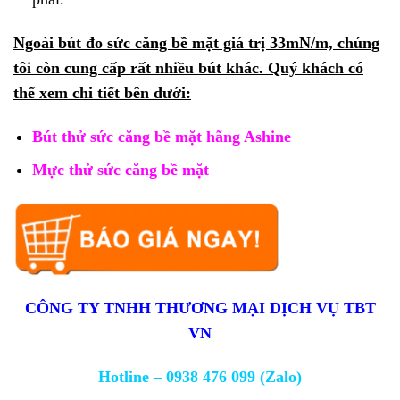
Ngoài bút đo sức căng bề mặt giá trị 33mN/m, chúng
tôi còn cung cấp rất nhiều bút khác. Quý khách có
thể xem chi tiết bên dưới:
Bút thử sức căng bề mặt hãng Ashine
Mực thử sức căng bề mặt
CÔNG TY TNHH THƯƠNG MẠI DỊCH VỤ TBT
VN
Hotline – 0938 476 099 (Zalo)