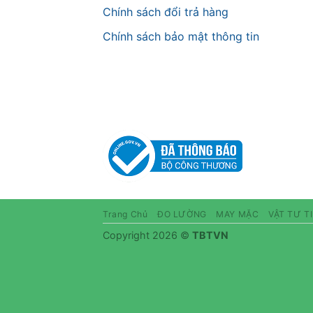
Chính sách đổi trả hàng
Chính sách bảo mật thông tin
Trang Chủ
ĐO LƯỜNG
MAY MẶC
VẬT TƯ T
Copyright 2026 ©
TBTVN