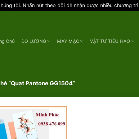
úng tôi. Nhấn nút theo dõi để nhận được nhiều chương tr
N
ng Chủ
ĐO LƯỜNG
MAY MẶC
VẬT TƯ TIÊU HAO
e
hẻ “Quạt Pantone GG1504”