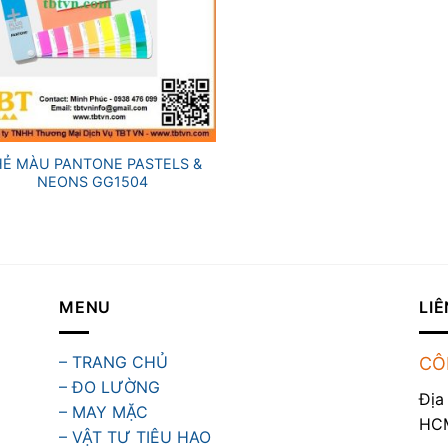
HẺ MÀU PANTONE PASTELS &
NEONS GG1504
MENU
LIÊ
– TRANG CHỦ
CÔ
– ĐO LƯỜNG
Địa
– MAY MẶC
HC
– VẬT TƯ TIÊU HAO