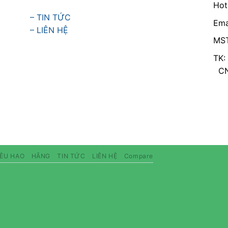
Hot
– TIN TỨC
Ema
– LIÊN HỆ
MST
TK:
CN 
IÊU HAO
HÃNG
TIN TỨC
LIÊN HỆ
Compare