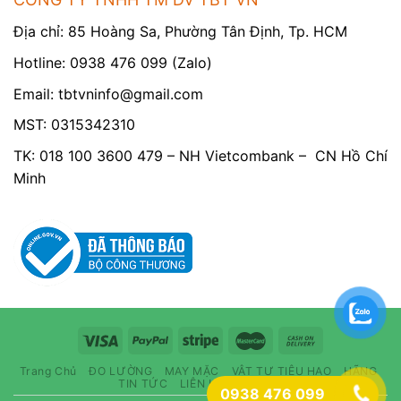
Địa chỉ: 85 Hoàng Sa, Phường Tân Định, Tp. HCM
Hotline: 0938 476 099 (Zalo)
Email:
tbtvninfo@gmail.com
MST: 0315342310
TK: 018 100 3600 479 – NH Vietcombank – CN Hồ Chí
Minh
Trang Chủ
ĐO LƯỜNG
MAY MẶC
VẬT TƯ TIÊU HAO
HÃNG
TIN TỨC
LIÊN HỆ
Compare
0938 476 099