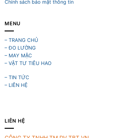
Chính sách bảo mật thông tin
MENU
– TRANG CHỦ
– ĐO LƯỜNG
– MAY MẶC
– VẬT TƯ TIÊU HAO
– TIN TỨC
– LIÊN HỆ
LIÊN HỆ
CÔNG TY TNHH TM DV TBT VN