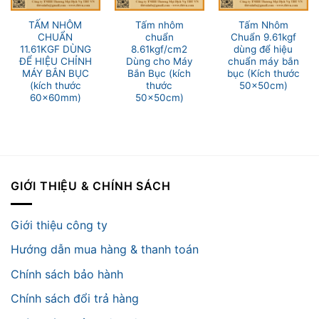
TẤM NHÔM
Tấm nhôm
Tấm Nhôm
CHUẨN
chuẩn
Chuẩn 9.61kgf
11.61KGF DÙNG
8.61kgf/cm2
dùng để hiệu
ĐỂ HIỆU CHỈNH
Dùng cho Máy
chuẩn máy bắn
MÁY BẮN BỤC
Bắn Bục (kích
bục (Kích thước
(kích thước
thước
50x50cm)
60x60mm)
50x50cm)
GIỚI THIỆU & CHÍNH SÁCH
Giới thiệu công ty
Hướng dẫn mua hàng & thanh toán
Chính sách bảo hành
Chính sách đổi trả hàng