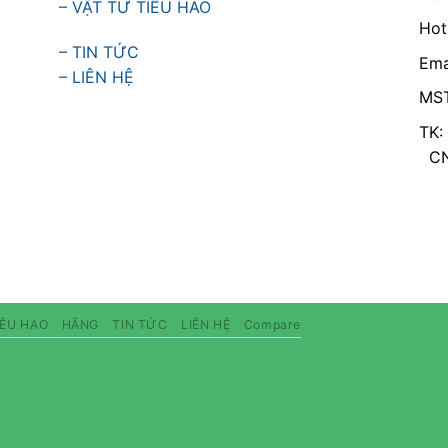
– VẬT TƯ TIÊU HAO
Hot
– TIN TỨC
Ema
– LIÊN HỆ
MST
TK:
CN 
IÊU HAO
HÃNG
TIN TỨC
LIÊN HỆ
Compare