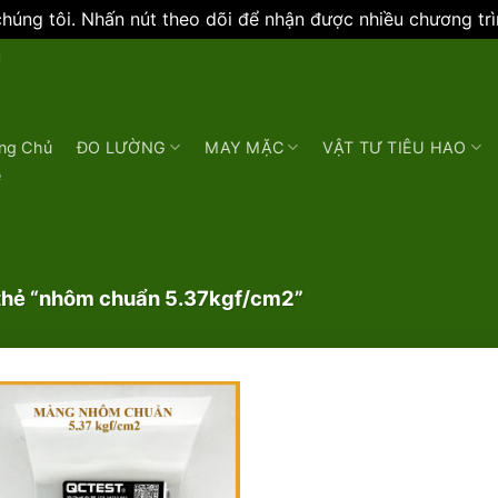
úng tôi. Nhấn nút theo dõi để nhận được nhiều chương tr
N
ng Chủ
ĐO LƯỜNG
MAY MẶC
VẬT TƯ TIÊU HAO
e
hẻ “nhôm chuẩn 5.37kgf/cm2”