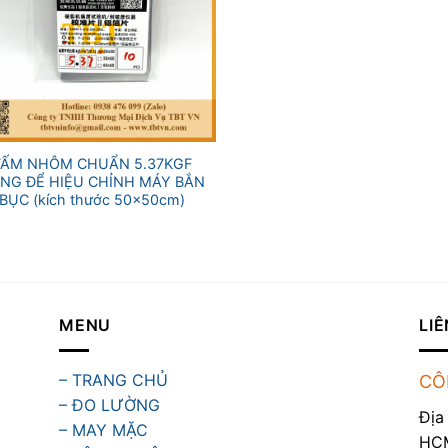
TẤM NHÔM CHUẨN 5.37KGF
NG ĐỂ HIỆU CHỈNH MÁY BẮN
BỤC (kích thước 50x50cm)
MENU
LIÊ
– TRANG CHỦ
CÔ
– ĐO LƯỜNG
Địa
– MAY MẶC
HC