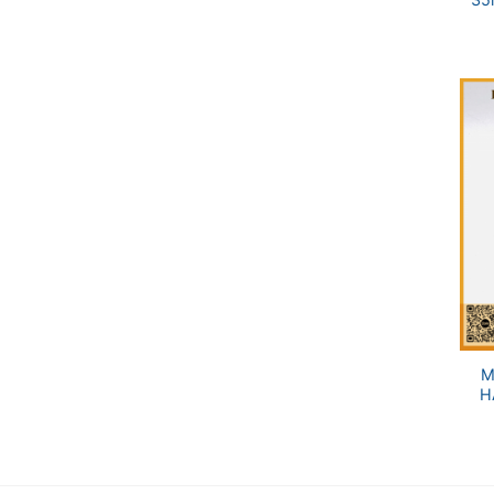
+
M
H