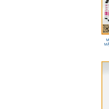
+
M
MẶ