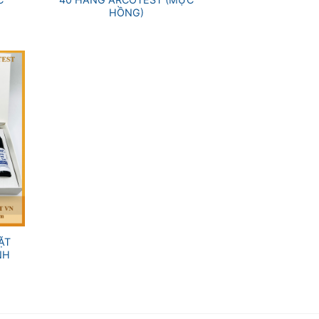
HỒNG)
ẶT
NH