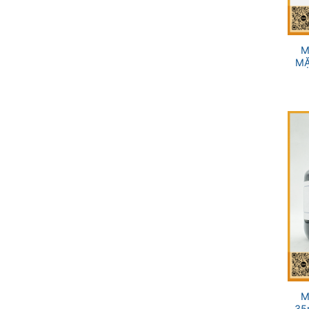
+
M
MẶ
+
M
35