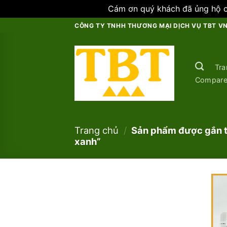
Cám ơn quý khách đã ủng hộ ch
Skip
CÔNG TY TNHH THƯƠNG MẠI DỊCH VỤ TBT V
to
content
Tra
Compar
Trang chủ
/
Sản phẩm được gắn t
xanh”