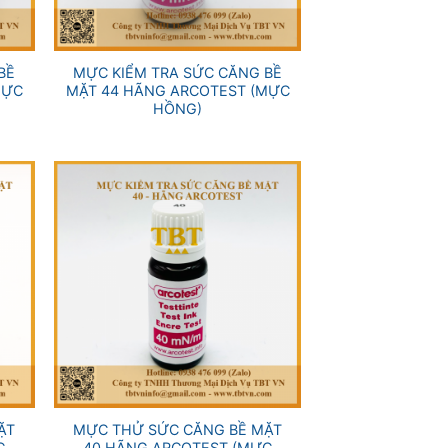
+
BỀ
MỰC KIỂM TRA SỨC CĂNG BỀ
MỰC
MẶT 44 HÃNG ARCOTEST (MỰC
HỒNG)
+
ẶT
MỰC THỬ SỨC CĂNG BỀ MẶT
C
40 HÃNG ARCOTEST (MỰC