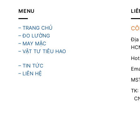
MENU
LIÊ
– TRANG CHỦ
CÔ
– ĐO LƯỜNG
Địa
– MAY MẶC
HC
– VẬT TƯ TIÊU HAO
Hot
– TIN TỨC
Ema
– LIÊN HỆ
MST
TK:
CN 