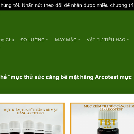
úng tôi. Nhấn nút theo dõi để nhận được nhiều chương tr
N
ng Chủ
ĐO LƯỜNG
MAY MẶC
VẬT TƯ TIÊU HAO
e
hẻ “mực thử sức căng bề mặt hãng Arcotest mực