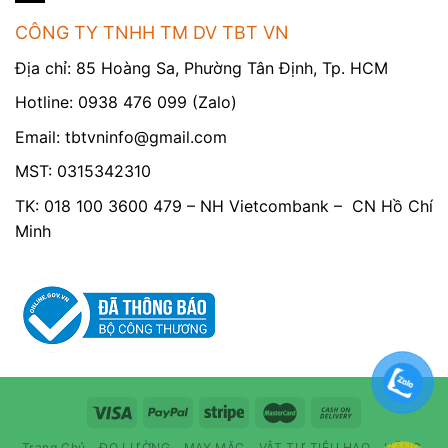
CÔNG TY TNHH TM DV TBT VN
Địa chỉ: 85 Hoàng Sa, Phường Tân Định, Tp. HCM
Hotline: 0938 476 099 (Zalo)
Email:
tbtvninfo@gmail.com
MST: 0315342310
TK: 018 100 3600 479 – NH Vietcombank – CN Hồ Chí
Minh
Trang Chủ
ĐO LƯỜNG
MAY MẶC
VẬT TƯ TIÊU HAO
HÃNG