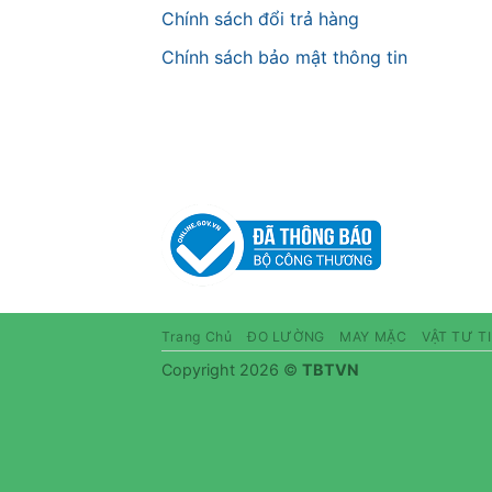
Chính sách đổi trả hàng
Chính sách bảo mật thông tin
Trang Chủ
ĐO LƯỜNG
MAY MẶC
VẬT TƯ T
Copyright 2026 ©
TBTVN