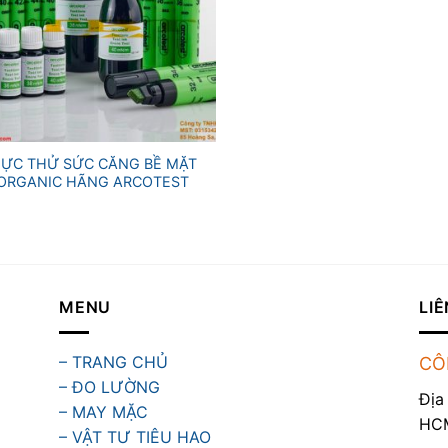
ỰC THỬ SỨC CĂNG BỀ MẶT
ORGANIC HÃNG ARCOTEST
MENU
LIÊ
– TRANG CHỦ
CÔ
– ĐO LƯỜNG
Địa
– MAY MẶC
HC
– VẬT TƯ TIÊU HAO