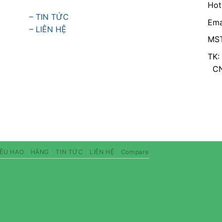
Hot
– TIN TỨC
Ema
– LIÊN HỆ
MST
TK:
CN 
IÊU HAO
HÃNG
TIN TỨC
LIÊN HỆ
Compare