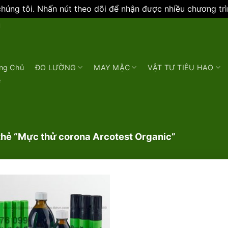
úng tôi. Nhấn nút theo dõi để nhận được nhiều chương tr
N
ng Chủ
ĐO LƯỜNG
MAY MẶC
VẬT TƯ TIÊU HAO
e
hẻ “Mực thử corona Arcotest Organic”