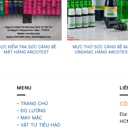
+
ỰC KIỂM TRA SỨC CĂNG BỀ
MỰC THỬ SỨC CĂNG BỀ M
MẶT HÃNG ARCOTEST
ORGANIC HÃNG ARCOTES
MENU
LIÊ
– TRANG CHỦ
CÔ
– ĐO LƯỜNG
Địa
– MAY MẶC
HC
– VẬT TƯ TIÊU HAO