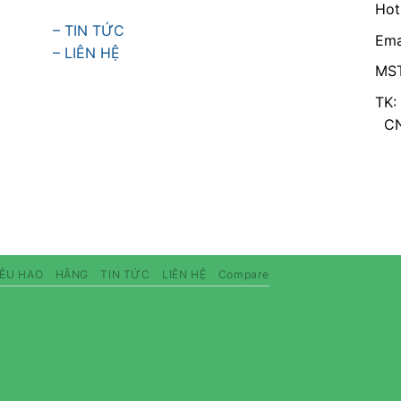
Hot
– TIN TỨC
Ema
– LIÊN HỆ
MST
TK:
CN 
IÊU HAO
HÃNG
TIN TỨC
LIÊN HỆ
Compare