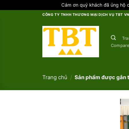
Cám ơn quý khách đã ủng hộ ch
Skip
CÔNG TY TNHH THƯƠNG MẠI DỊCH VỤ TBT V
to
content
Tra
Compar
Trang chủ
/
Sản phẩm được gắn t