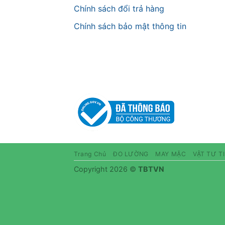
Chính sách đổi trả hàng
Chính sách bảo mật thông tin
Trang Chủ
ĐO LƯỜNG
MAY MẶC
VẬT TƯ T
Copyright 2026 ©
TBTVN