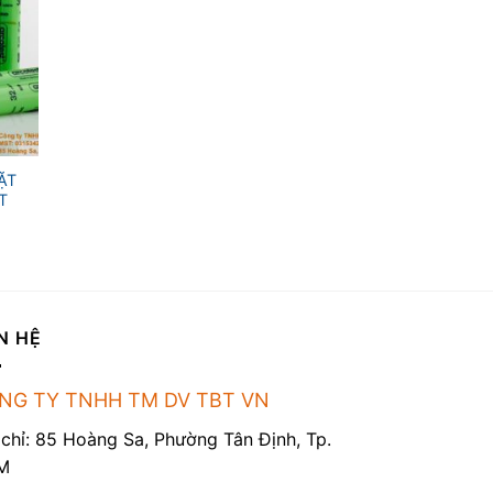
ẶT
T
N HỆ
NG TY TNHH TM DV TBT VN
 chỉ: 85 Hoàng Sa, Phường Tân Định, Tp.
M