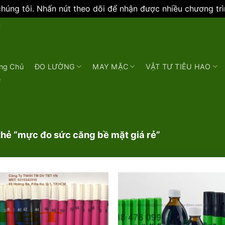
úng tôi. Nhấn nút theo dõi để nhận được nhiều chương tr
N
ng Chủ
ĐO LƯỜNG
MAY MẶC
VẬT TƯ TIÊU HAO
e
hẻ “mực đo sức căng bề mặt giá rẻ”