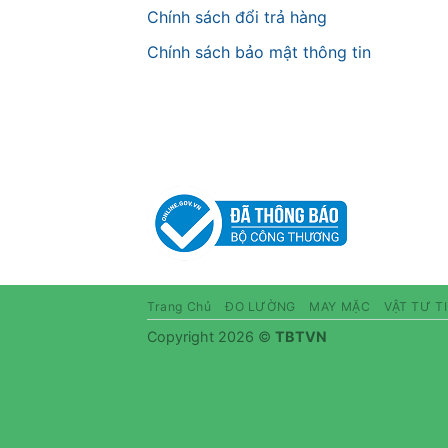
Chính sách đổi trả hàng
Chính sách bảo mật thông tin
Trang Chủ
ĐO LƯỜNG
MAY MẶC
VẬT TƯ T
Copyright 2026 ©
TBTVN