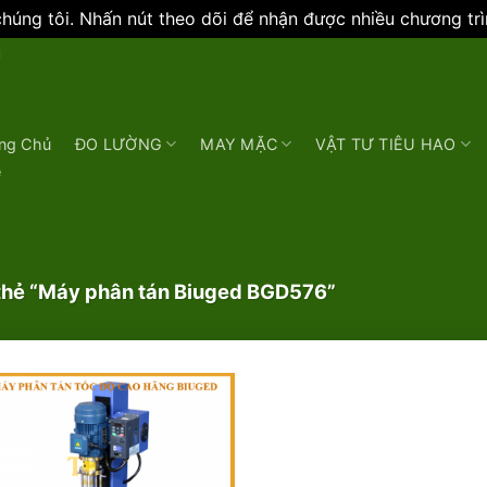
úng tôi. Nhấn nút theo dõi để nhận được nhiều chương tr
N
ng Chủ
ĐO LƯỜNG
MAY MẶC
VẬT TƯ TIÊU HAO
e
hẻ “Máy phân tán Biuged BGD576”