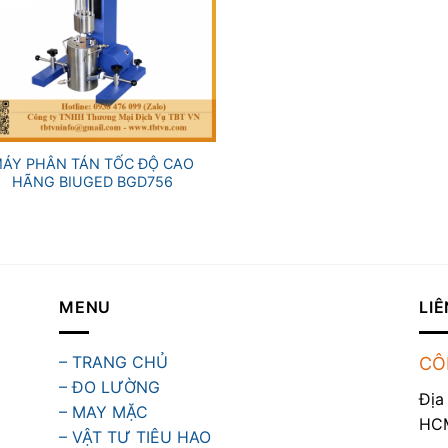
ÁY PHÂN TÁN TỐC ĐỘ CAO
HÃNG BIUGED BGD756
MENU
LIÊ
– TRANG CHỦ
CÔ
– ĐO LƯỜNG
Địa
– MAY MẶC
HC
– VẬT TƯ TIÊU HAO