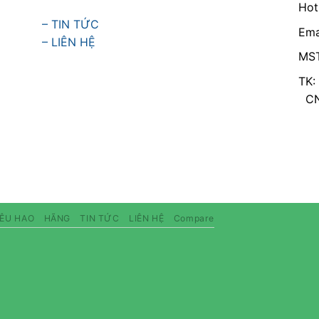
Hot
– TIN TỨC
Ema
– LIÊN HỆ
MST
TK:
CN 
IÊU HAO
HÃNG
TIN TỨC
LIÊN HỆ
Compare