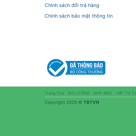
Chính sách đổi trả hàng
Chính sách bảo mật thông tin
Trang Chủ
ĐO LƯỜNG
MAY MẶC
VẬT TƯ T
Copyright 2026 ©
TBTVN