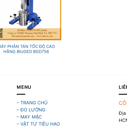
ÁY PHÂN TÁN TỐC ĐỘ CAO
HÃNG BIUGED BGD756
MENU
LIÊ
– TRANG CHỦ
CÔ
– ĐO LƯỜNG
Địa
– MAY MẶC
HC
– VẬT TƯ TIÊU HAO