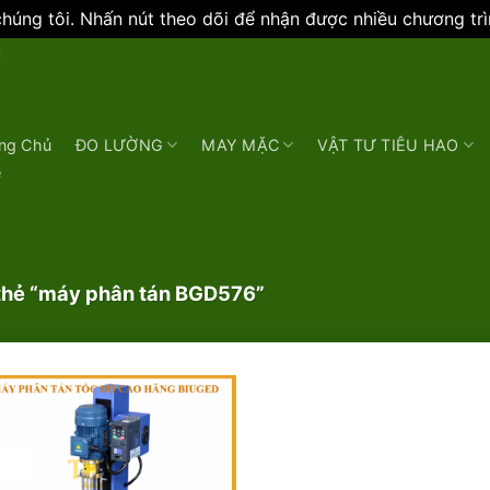
úng tôi. Nhấn nút theo dõi để nhận được nhiều chương tr
N
ng Chủ
ĐO LƯỜNG
MAY MẶC
VẬT TƯ TIÊU HAO
e
hẻ “máy phân tán BGD576”