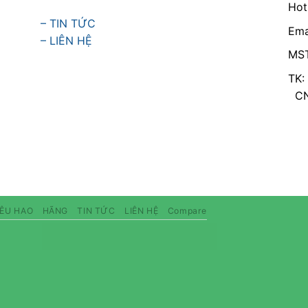
Hot
– TIN TỨC
Ema
– LIÊN HỆ
MST
TK:
CN 
IÊU HAO
HÃNG
TIN TỨC
LIÊN HỆ
Compare