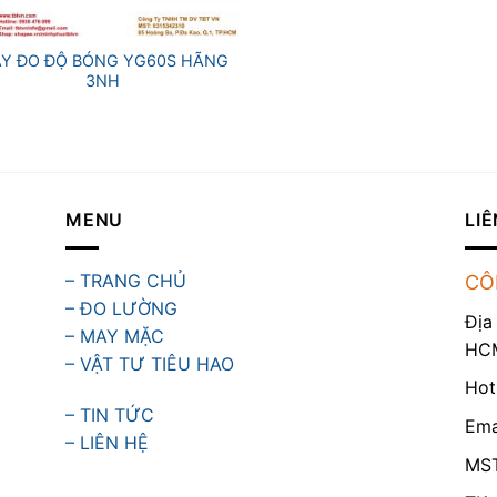
Y ĐO ĐỘ BÓNG YG60S HÃNG
3NH
MENU
LIÊ
– TRANG CHỦ
CÔ
– ĐO LƯỜNG
Địa
– MAY MẶC
HC
– VẬT TƯ TIÊU HAO
Hot
– TIN TỨC
Ema
– LIÊN HỆ
MST