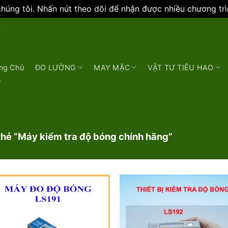
úng tôi. Nhấn nút theo dõi để nhận được nhiều chương tr
N
ng Chủ
ĐO LƯỜNG
MAY MẶC
VẬT TƯ TIÊU HAO
e
hẻ “Máy kiểm tra độ bóng chính hãng”