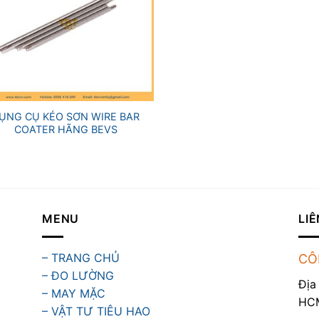
ỤNG CỤ KÉO SƠN WIRE BAR
COATER HÃNG BEVS
MENU
LIÊ
– TRANG CHỦ
CÔ
– ĐO LƯỜNG
Địa
– MAY MẶC
HC
– VẬT TƯ TIÊU HAO