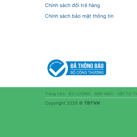
Chính sách đổi trả hàng
Chính sách bảo mật thông tin
Trang Chủ
ĐO LƯỜNG
MAY MẶC
VẬT TƯ T
Copyright 2026 ©
TBTVN