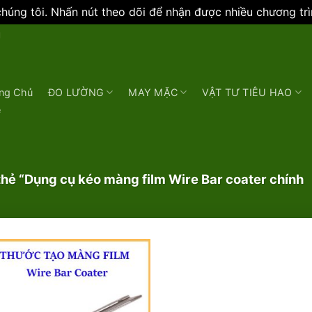
úng tôi. Nhấn nút theo dõi để nhận được nhiều chương tr
N
ng Chủ
ĐO LƯỜNG
MAY MẶC
VẬT TƯ TIÊU HAO
e
ẻ “Dụng cụ kéo màng film Wire Bar coater chính