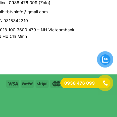
line: 0938 476 099 (Zalo)
il:
tbtvninfo@gmail.com
: 0315342310
 018 100 3600 479 – NH Vietcombank –
Hồ Chí Minh
0938 476 099