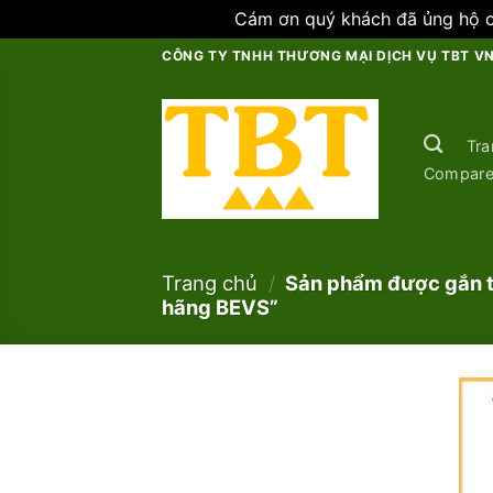
Cám ơn quý khách đã ủng hộ ch
Skip
CÔNG TY TNHH THƯƠNG MẠI DỊCH VỤ TBT V
to
content
Tra
Compar
Trang chủ
/
Sản phẩm được gắn th
hãng BEVS”