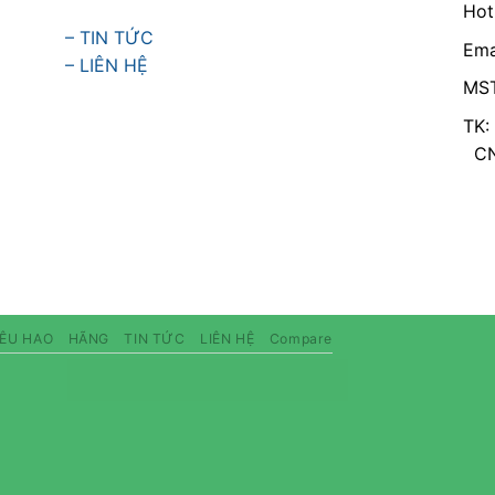
Hot
– TIN TỨC
Ema
– LIÊN HỆ
MST
TK:
CN 
IÊU HAO
HÃNG
TIN TỨC
LIÊN HỆ
Compare