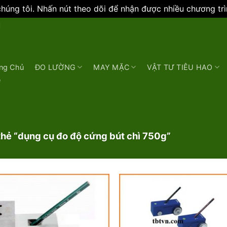
úng tôi. Nhấn nút theo dõi để nhận được nhiều chương tr
N
ng Chủ
ĐO LƯỜNG
MAY MẶC
VẬT TƯ TIÊU HAO
e
ẻ “dụng cụ đo độ cứng bút chì 750g”