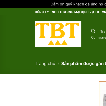
Cám ơn quý khách đã ủng hộ ch
Skip
CÔNG TY TNHH THƯƠNG MẠI DỊCH VỤ TBT V
to
content
Tra
Compar
Trang chủ
/
Sản phẩm được gắn th