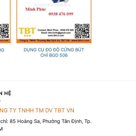
+
DỤNG CỤ ĐO ĐỘ CỨNG BÚT
0G
CHÌ BGD 506
N HỆ
NG TY TNHH TM DV TBT VN
 chỉ: 85 Hoàng Sa, Phường Tân Định, Tp.
M