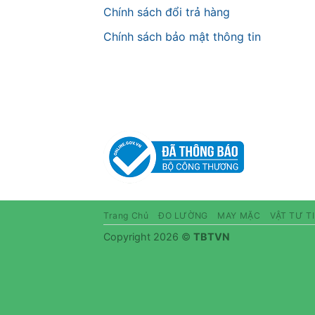
Chính sách đổi trả hàng
Chính sách bảo mật thông tin
Trang Chủ
ĐO LƯỜNG
MAY MẶC
VẬT TƯ T
Copyright 2026 ©
TBTVN