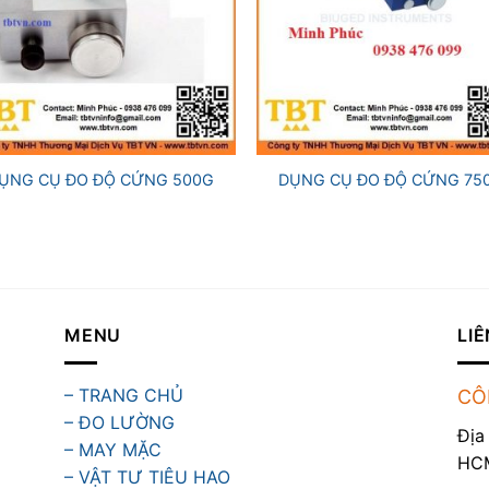
+
ỤNG CỤ ĐO ĐỘ CỨNG 500G
DỤNG CỤ ĐO ĐỘ CỨNG 75
MENU
LIÊ
– TRANG CHỦ
CÔ
– ĐO LƯỜNG
Địa
– MAY MẶC
HC
– VẬT TƯ TIÊU HAO