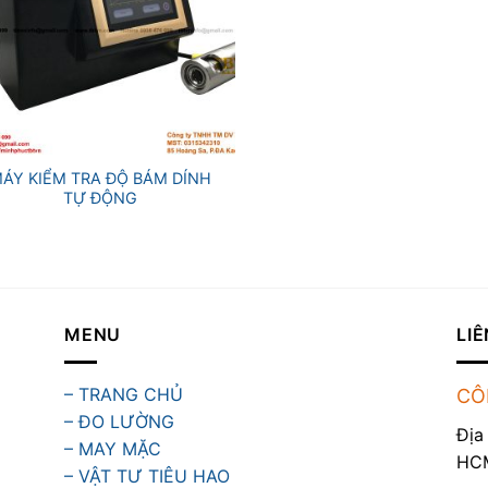
ÁY KIỂM TRA ĐỘ BÁM DÍNH
TỰ ĐỘNG
MENU
LIÊ
– TRANG CHỦ
CÔ
– ĐO LƯỜNG
Địa
– MAY MẶC
HC
– VẬT TƯ TIÊU HAO