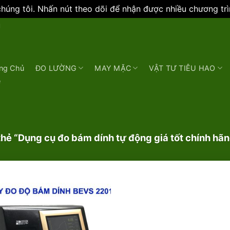
úng tôi. Nhấn nút theo dõi để nhận được nhiều chương tr
N
ng Chủ
ĐO LƯỜNG
MAY MẶC
VẬT TƯ TIÊU HAO
e
ẻ “Dụng cụ đo bám dính tự động giá tốt chính hã