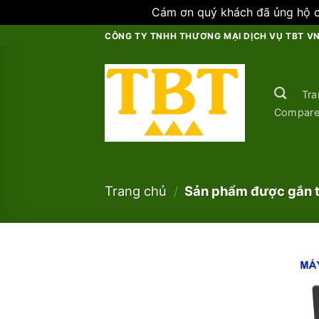
Cám ơn quý khách đã ủng hộ ch
Skip
CÔNG TY TNHH THƯƠNG MẠI DỊCH VỤ TBT V
to
content
Tra
Compar
Trang chủ
/
Sản phẩm được gắn th