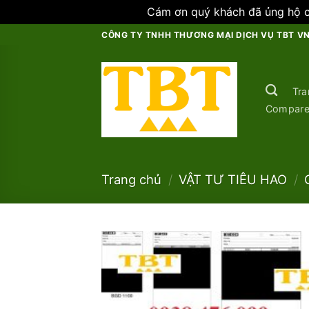
Cám ơn quý khách đã ủng hộ ch
Skip
CÔNG TY TNHH THƯƠNG MẠI DỊCH VỤ TBT V
to
content
Tra
Compar
Trang chủ
/
VẬT TƯ TIÊU HAO
/