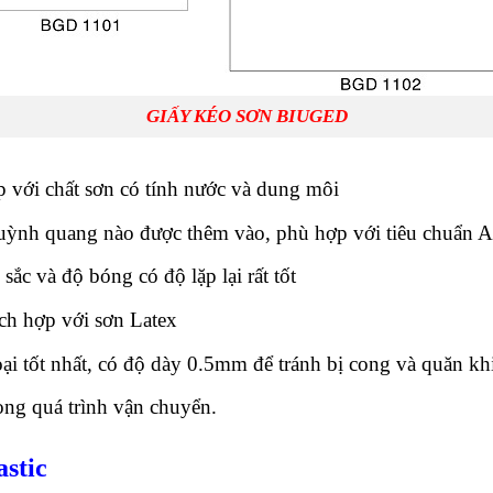
GIẤY KÉO SƠN BIUGED
p với chất sơn có tính nước và dung môi
huỳnh quang nào được thêm vào, phù hợp với tiêu chuẩn
c và độ bóng có độ lặp lại rất tốt
ích hợp với sơn Latex
ại tốt nhất, có độ dày 0.5mm để tránh bị cong và quăn kh
ong quá trình vận chuyển.
stic